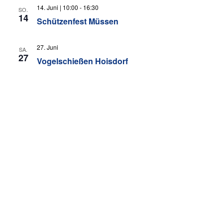
14. Juni | 10:00
-
16:30
SO.
14
Schützenfest Müssen
27. Juni
SA.
27
Vogelschießen Hoisdorf
Juli 2026
17. Juli
FR.
17
Schützenfest Hanstedt
Veranstaltungen
Veran
Vorherige
Heute
Nächste
Kalender abonnieren