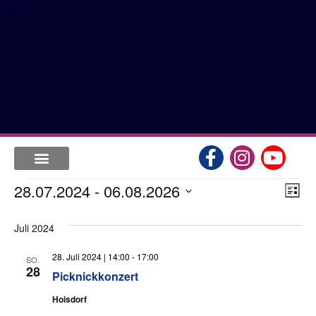
An
Ve
28.07.2024
 - 
06.08.2026
Liste
Datum
An
Nav
wählen.
Juli 2024
Na
28. Juli 2024 | 14:00
-
17:00
SO.
28
Picknickkonzert
Hoisdorf